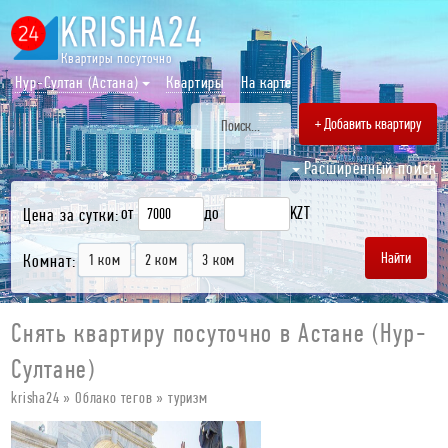
Квартиры посуточно
Нур-Султан (Астана)
Квартиры
На карте
+ Добавить квартиру
Расширенный поиск
от
до
KZT
Цена за сутки:
Комнат:
1 ком
2 ком
3 ком
Снять квартиру посуточно в Астане (Нур-
Султане)
krisha24
»
Облако тегов
» туризм